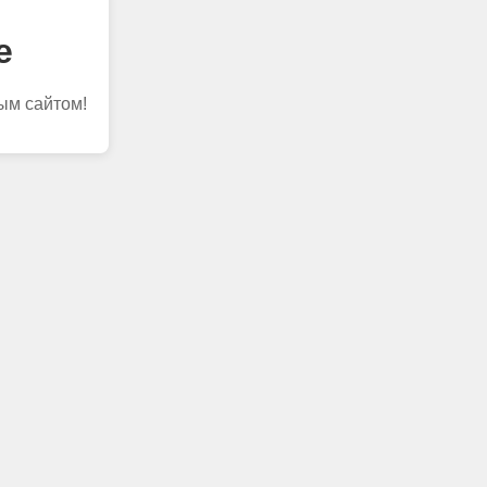
е
ым сайтом!